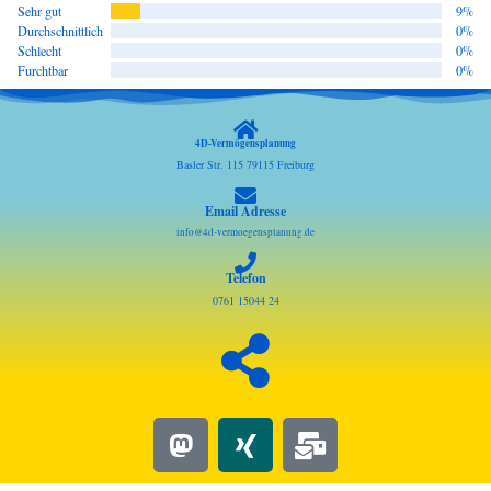
Sehr gut
9%
Durchschnittlich
0%
Schlecht
0%
Furchtbar
0%
4D-Vermögensplanung
Basler Str. 115 79115 Freiburg
Email Adresse
info@4d-vermoegensplanung.de
Telefon
0761 15044 24